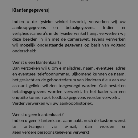
Klanten
gegevens
Indien
u de
fysieke
winkel bezoekt, verwerken wij
uw
aankoopgegevens en betaalgegevens.
Indien
er
veiligheidscamera’s in de fysieke winkel hangt verwerken wij
deze beelden in lijn met de Camerawet.
Tevens
verwerken
wij
mogelijk onderstaande gegevens op basis van volgend
onderscheid:
Wenst u een klantenkaart?
Dan verzoeken wij u om e-mailadres, naam, eventueel adres
en eventueel telefoonnummer. Bijkomend
kunnen
de naam,
het geslacht en de geboortedatum van
kinderen die u aan uw
account gelinkt wil zien toegevoegd worden
. Ook bestel en
betalingsgegevens worden verwerkt. In het kader van een
enquête kunnen ook feedbackgegevens worden verwerkt.
Verder verwerken wij uw aankoophistoriek.
Wenst u geen klantenkaart?
Indien
u geen klantenkaart aanmaakt, noch de kasbon wenst
te ontvangen via e-mail, dan worden er
geen
verdere
persoon
s
gegevens verwerkt.