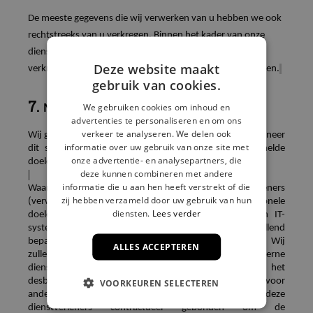
De meeste gegevens die wij verwerken van u hebben we ook
rechtstreeks van u verkregen. Binnen het kader van onze
dienstverlening is het mogelijk dat wij gegevens van u
Deze website maakt
verkrijgen via externe dienstverleners of openbare bronnen.
gebruik van cookies.
7.
We gebruiken cookies om inhoud en
Met wie delen wij uw gegevens?
advertenties te personaliseren en om ons
verkeer te analyseren. We delen ook
Wij geven uw gegevens niet door aan derden, tenzij wanneer
informatie over uw gebruik van onze site met
dit strikt noodzakelijk is in het licht van hogervermelde
onze advertentie- en analysepartners, die
doeleinden, of
indien
wij daartoe wettelijk verplicht zijn.
deze kunnen combineren met andere
informatie die u aan hen heeft verstrekt of die
Waar nodig doen wij een beroep op externe dienstverleners
zij hebben verzameld door uw gebruik van hun
(verwerkers), ter ondersteuning van onze operationele
diensten.
Lees verder
doeleinden zoals het beheer van onze websites en IT-
systemen. Deze externe dienstverleners voeren desgevallend
bepaalde verwerkingen van gegevens uit namens ons. Wij
ALLES ACCEPTEREN
zullen uw gegevens slechts delen met deze externe
dienstverleners in de mate dat dit nodig is voor het
desbetreffende doel. De gegevens mogen door hen niet voor
VOORKEUREN SELECTEREN
andere doeleinden worden gebruikt. Bovendien zijn deze
dienstverleners contractueel gebonden om de