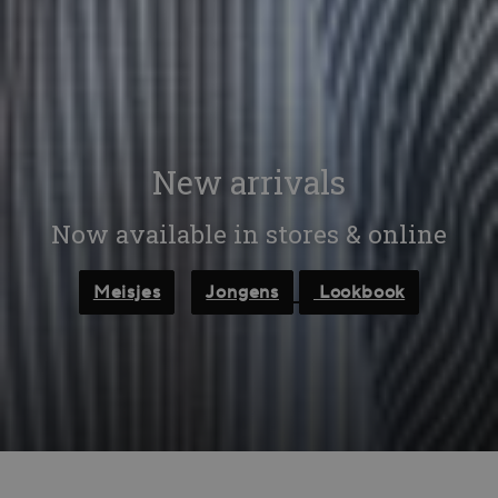
New arrivals
Now available in stores & online
Meisjes
Jongens
Lookbook