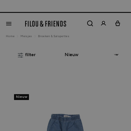
New arrivals out now!
5% KLANTENK
hoofdinhoud
Home
Meisjes
Broeken & Salopettes
filter
Nieuw