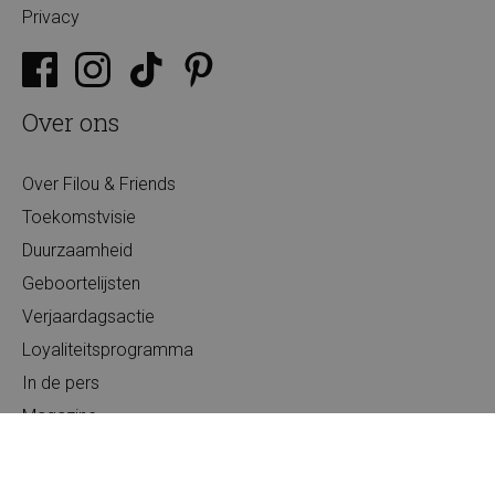
Privacy
Over ons
Over Filou & Friends
Toekomstvisie
Duurzaamheid
Geboortelijsten
Verjaardagsactie
Loyaliteitsprogramma
In de pers
Magazine
Jobs