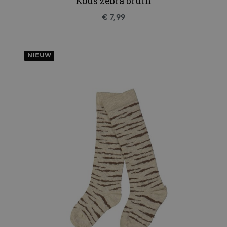
Kous zebra bruin
€ 7,99
NIEUW