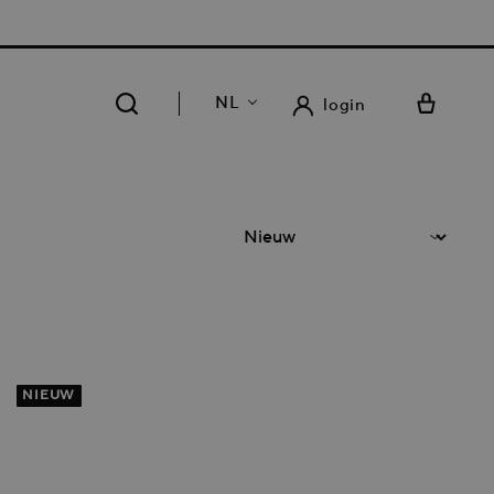
RATIS LEVERING EN RETOUR IN ONZE 14 WINKELS
NL
login
NIEUW