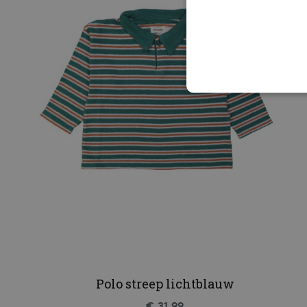
Polo streep lichtblauw
€ 31,99