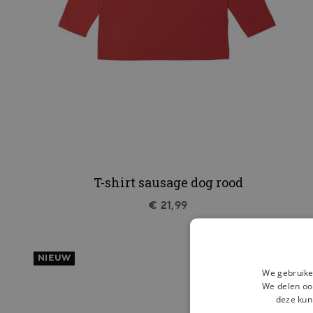
T-shirt sausage dog rood
€ 21,99
NIEUW
We gebruike
We delen ook
deze kun