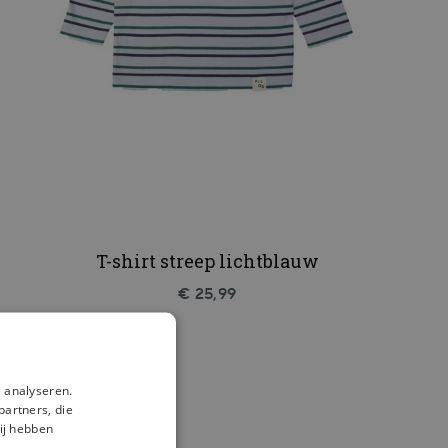
T-shirt streep lichtblauw
€ 25,99
 analyseren.
partners, die
ij hebben