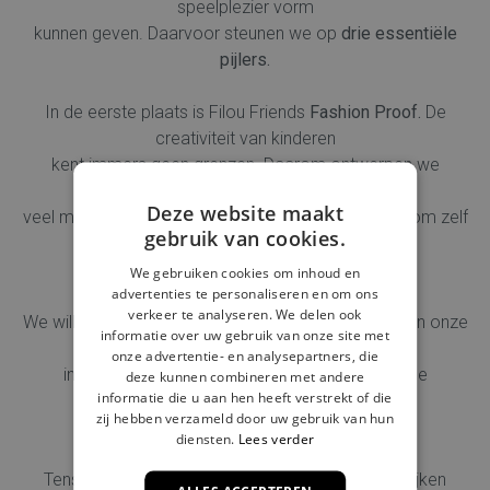
speelplezier vorm
kunnen geven.
Daarvoor steunen we op
drie essentiële
pijlers.
In de eerste plaats is Filou Friends
Fashion Proof.
De
creativiteit van kinderen
kent immers geen grenzen. Daarom ontwerpen we
ensembles met oneindig
Deze website maakt
veel mogelijkheden, waarbij verbeelding en vrijheid om zelf
gebruik van cookies.
te combineren alle
ruimte krijgen.
We gebruiken cookies om inhoud en
advertenties te personaliseren en om ons
verkeer te analyseren. We delen ook
We willen
Play Proof
zijn, want spelende kinderen zijn onze
informatie over uw gebruik van onze site met
belangrijkste
onze advertentie- en analysepartners, die
inspiratiebron. Blijvende kwaliteit, met maximale
deze kunnen combineren met andere
informatie die u aan hen heeft verstrekt of die
bewegingsvrijheid en
zij hebben verzameld door uw gebruik van hun
minimale slijtage, is een absolute must.
diensten.
Lees verder
Tenslotte staan we ook voor
Future Proof
. We kijken