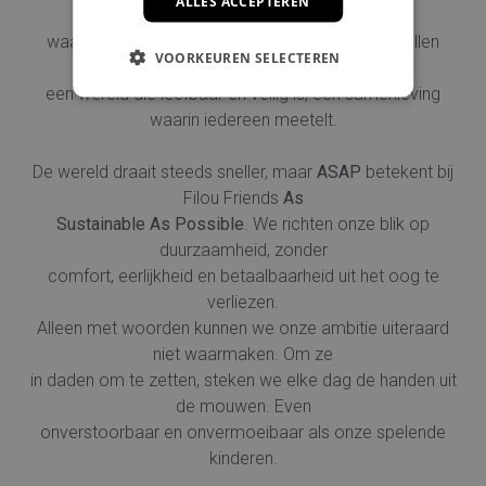
ALLES ACCEPTEREN
vooruit naar de wereld
waarin de huidige Filou Friends kinderen groot zullen
VOORKEUREN SELECTEREN
worden. Zij verdienen
een wereld die leefbaar en veilig is, een samenleving
waarin iedereen meetelt.
De wereld draait steeds sneller, maar
ASAP
betekent bij
Filou Friends
As
Sustainable As Possible
. We richten onze blik op
duurzaamheid, zonder
comfort, eerlijkheid en betaalbaarheid uit het oog te
verliezen.
Alleen met woorden kunnen we onze ambitie uiteraard
niet waarmaken. Om ze
in daden om te zetten, steken we elke dag de handen uit
de mouwen. Even
onverstoorbaar en onvermoeibaar als onze spelende
kinderen.