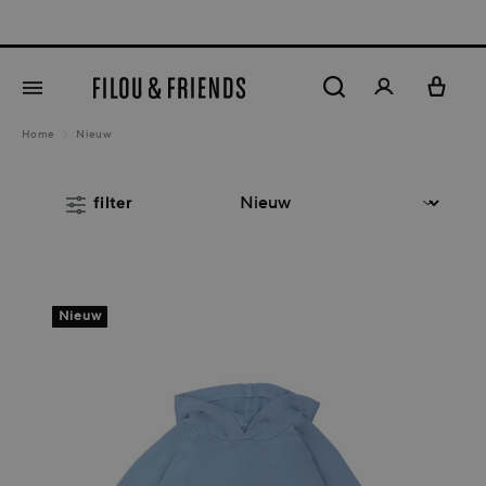
New arrivals out now!
5% K
hoofdinhoud
Home
Nieuw
filter
Nieuw