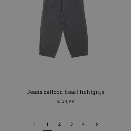
Jeans balloon heart lichtgrijs
€ 34,99
1
2
3
4