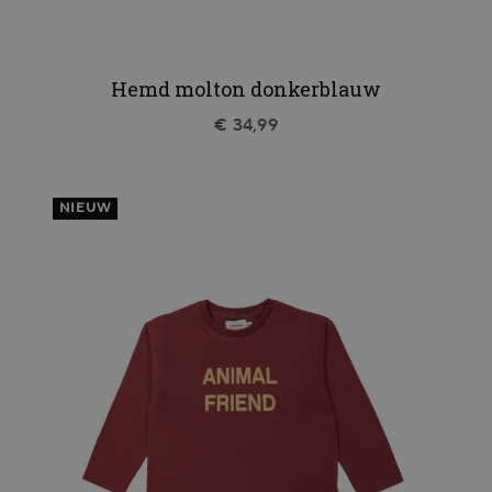
Hemd molton donkerblauw
€ 34,99
NIEUW