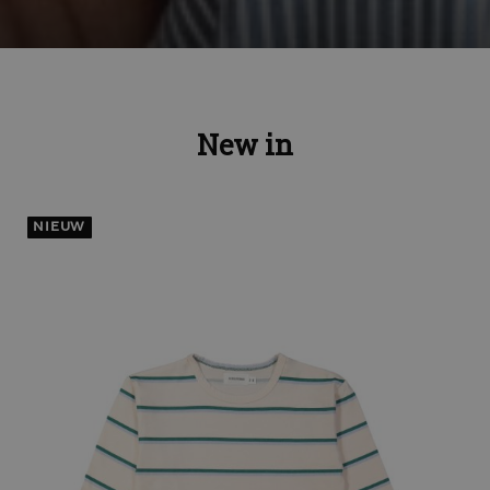
New in
NIEUW