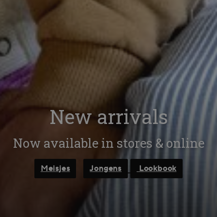
New arrivals
Now available in stores & online
Meisjes
Jongens
Lookbook