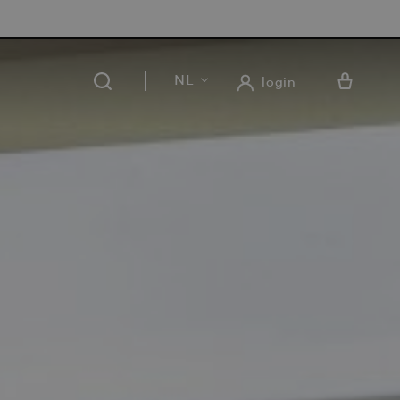
RATIS LEVERING EN RETOUR IN ONZE 14 WINKELS
NL
login