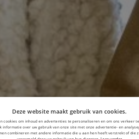
Deze website maakt gebruik van cookies.
n cookies om inhoud en advertenties te personaliseren en om ons verkeer te
 informatie over uw gebruik van onze site met onze advertentie- en analyse
nen combineren met andere informatie die u aan hen heeft verstrekt of die z
verzameld door uw gebruik van hun diensten.
Lees verder