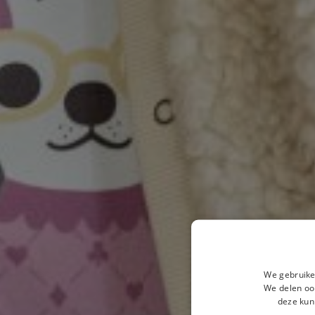
We gebruike
We delen ook
deze kun