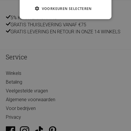
VOORKEUREN SELECTEREN
5% KLANTENKORTING
GRATIS THUISLEVERING VANAF €75
GRATIS LEVERING EN RETOUR IN ONZE 14 WINKELS
Service
Winkels
Betaling
Veelgestelde vragen
Algemene voorwaarden
Voor bedrijven
Privacy