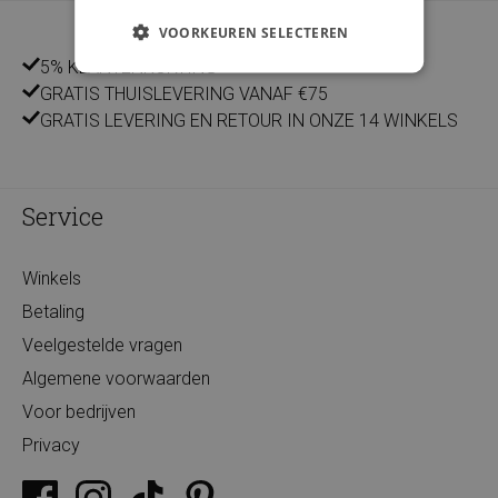
VOORKEUREN SELECTEREN
5% KLANTENKORTING
GRATIS THUISLEVERING VANAF €75
GRATIS LEVERING EN RETOUR IN ONZE 14 WINKELS
Service
Winkels
Betaling
Veelgestelde vragen
Algemene voorwaarden
Voor bedrijven
Privacy