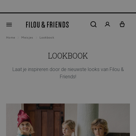
New ar
hoofdinhoud
Home
Meisjes
Lookbook
LOOKBOOK
Laat je inspireren door de nieuwste looks van Filou &
Friends!