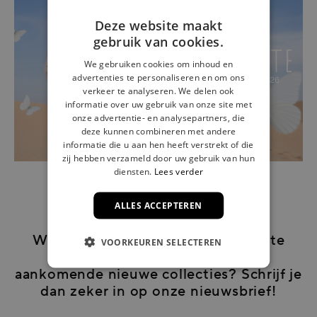
Deze website maakt
gebruik van cookies.
We gebruiken cookies om inhoud en
advertenties te personaliseren en om ons
verkeer te analyseren. We delen ook
informatie over uw gebruik van onze site met
onze advertentie- en analysepartners, die
deze kunnen combineren met andere
informatie die u aan hen heeft verstrekt of die
zij hebben verzameld door uw gebruik van hun
diensten.
Lees verder
ALLES ACCEPTEREN
Wil je graag als eerste op de hoogte
VOORKEUREN SELECTEREN
gebracht worden van nog meer
aankomende nieuwe collecties? Schrijf je
dan zeker in op onze nieuwsbrief!