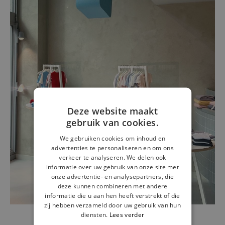
Deze website maakt
gebruik van cookies.
We gebruiken cookies om inhoud en
advertenties te personaliseren en om ons
verkeer te analyseren. We delen ook
informatie over uw gebruik van onze site met
onze advertentie- en analysepartners, die
deze kunnen combineren met andere
informatie die u aan hen heeft verstrekt of die
zij hebben verzameld door uw gebruik van hun
diensten.
Lees verder