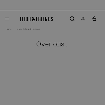
New arrivals out 
hoofdinhoud
Home
Over Filou & Friends
Over ons...