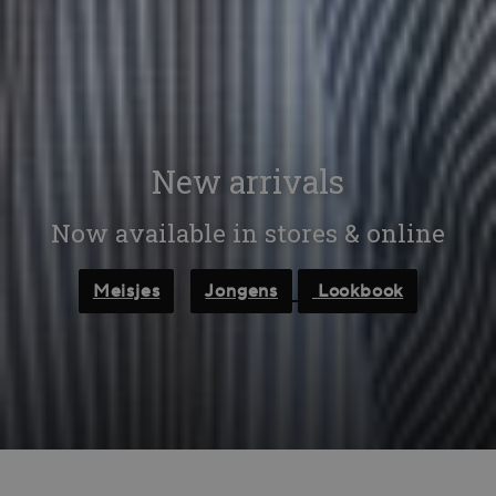
New arrivals
Now available in stores & online
Meisjes
Jongens
Lookbook