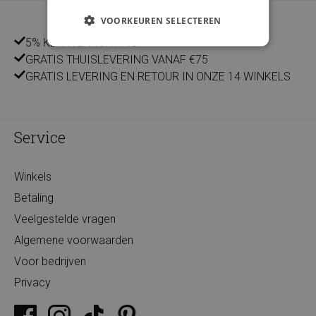
VOORKEUREN SELECTEREN
5% KLANTENKORTING
GRATIS THUISLEVERING VANAF €75
GRATIS LEVERING EN RETOUR IN ONZE 14 WINKELS
Service
Winkels
Betaling
Veelgestelde vragen
Algemene voorwaarden
Voor bedrijven
Privacy