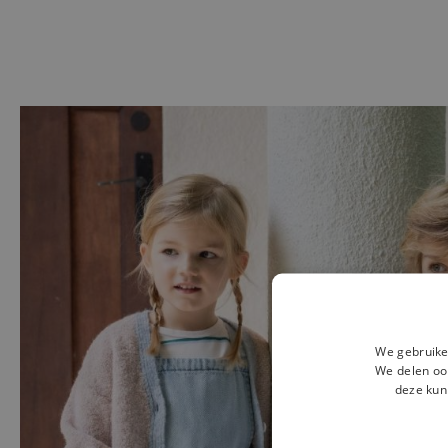
We gebruike
We delen ook
deze kun