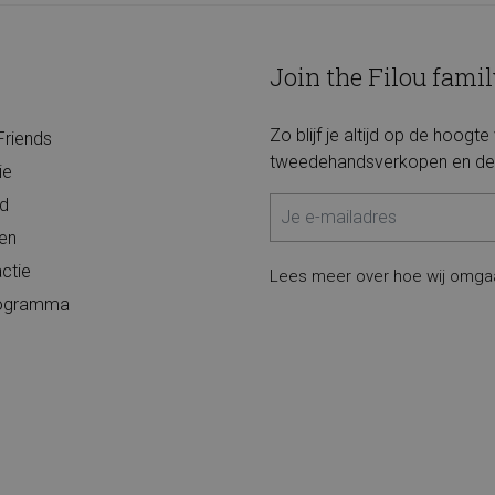
Join the Filou famil
Zo blijf je altijd op de hoogt
Friends
tweedehandsverkopen en de 
ie
d
ten
ctie
Lees meer over hoe wij omga
programma