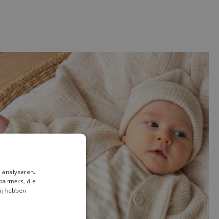
 analyseren.
partners, die
ij hebben