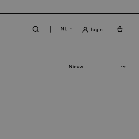
RATIS LEVERING EN RETOUR IN ONZE 14 WINKELS
NL
login