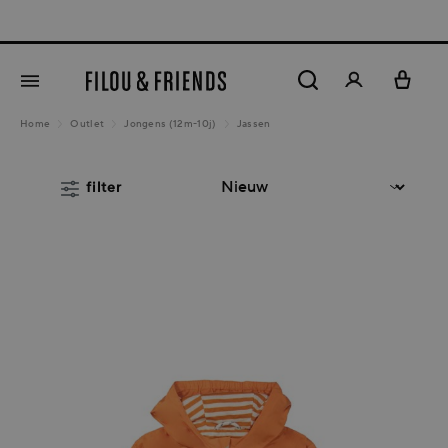
New arrivals o
hoofdinhoud
Home
Outlet
Jongens (12m-10j)
Jassen
filter