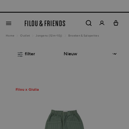
New arrivals out no
hoofdinhoud
Home
Outlet
Jongens (12m-10j)
Broeken & Salopettes
filter
Filou x Giulia