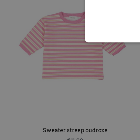
Sweater streep oudroze