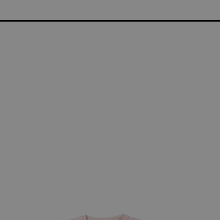
NTENKORTING | GRATIS THUISLEVERING VANAF €75 | G