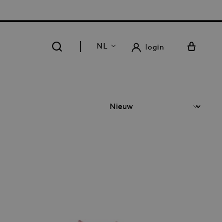
RATIS LEVERING EN RETOUR IN ONZE 14 WINKELS
NL
login