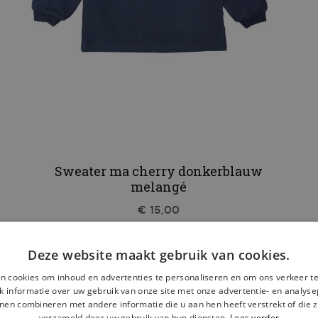
Sweater ma cherry donkerblauw
melangé
€ 15,00
Deze website maakt gebruik van cookies.
n cookies om inhoud en advertenties te personaliseren en om ons verkeer te
 informatie over uw gebruik van onze site met onze advertentie- en analyse
nen combineren met andere informatie die u aan hen heeft verstrekt of die z
verzameld door uw gebruik van hun diensten.
Lees verder