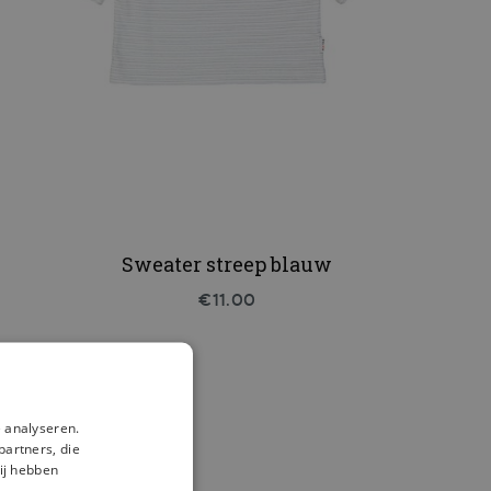
Sweater streep blauw
€11.00
 analyseren.
partners, die
ij hebben