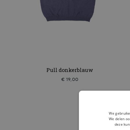
Pull donkerblauw
€ 19,00
We gebruike
We delen ook
deze kun