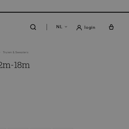
RATIS LEVERING EN RETOUR IN ONZE 14 WINKELS
NL
login
Truien & Sweaters
 12m-18m