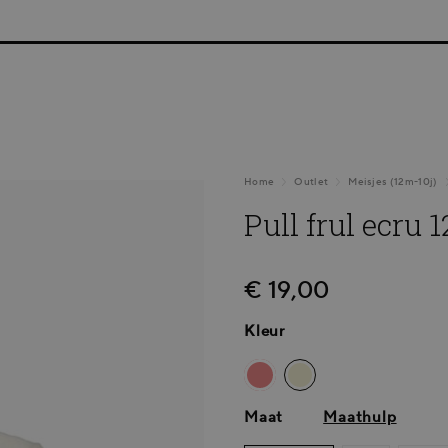
NTENKORTING | GRATIS THUISLEVERING VANAF €75 | G
Home
Outlet
Meisjes (12m-10j)
Pull frul ecru
€ 19,00
Kleur
Maat
Maathulp