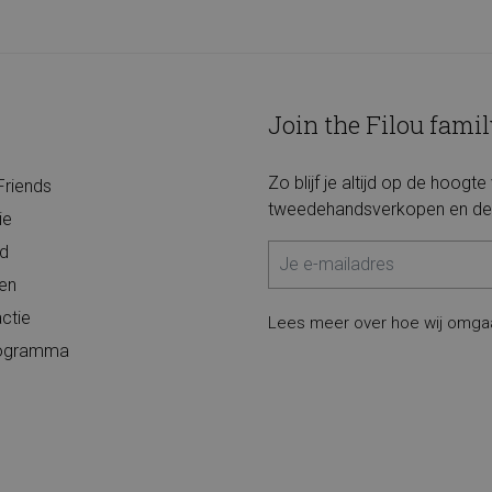
Join the Filou famil
Zo blijf je altijd op de hoogt
Friends
tweedehandsverkopen en de 
ie
d
ten
ctie
Lees meer over hoe wij omga
programma