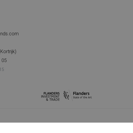
iends.com
ortrijk)
 05
15