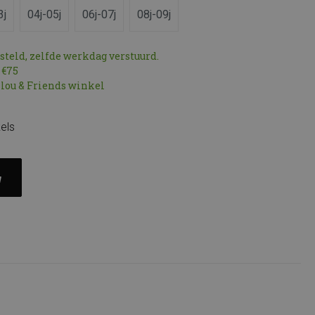
3j
04j-05j
06j-07j
08j-09j
esteld, zelfde werkdag verstuurd.
 €75
ilou & Friends winkel
els