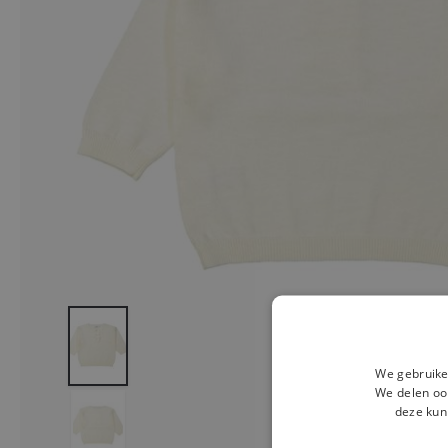
We gebruike
We delen ook
deze kun