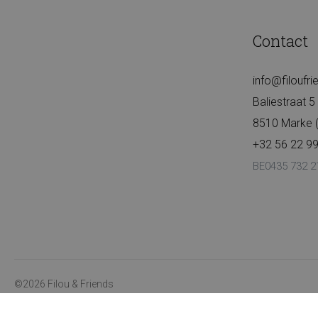
Contact
info@filoufr
Baliestraat 5
8510 Marke (K
+32 56 22 99
BE0435 732 2
©2026 Filou & Friends