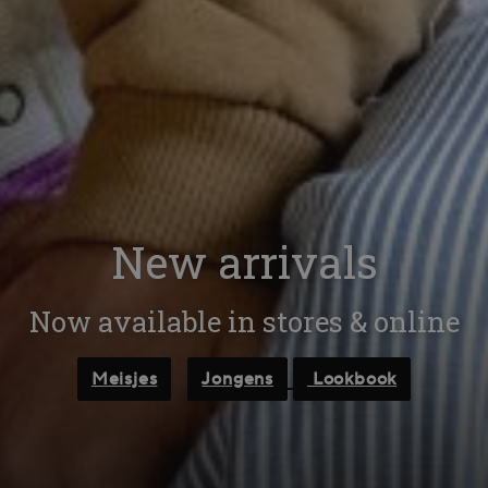
New arrivals
Now available in stores & online
Meisjes
Jongens
Lookbook