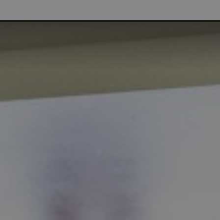
NTENKORTING | GRATIS THUISLEVERING VANAF €75 | G