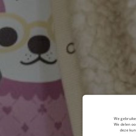
We gebruike
We delen ook
deze kun