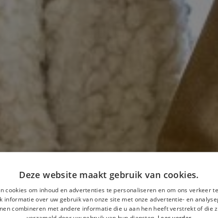
Deze website maakt gebruik van cookies.
n cookies om inhoud en advertenties te personaliseren en om ons verkeer te
 informatie over uw gebruik van onze site met onze advertentie- en analyse
nen combineren met andere informatie die u aan hen heeft verstrekt of die z
verzameld door uw gebruik van hun diensten.
Lees verder