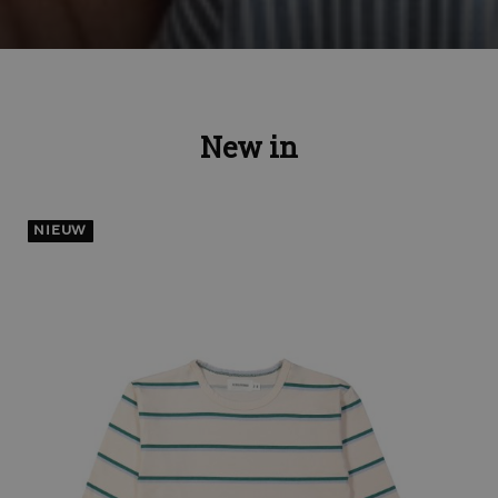
New in
NIEUW