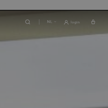
RATIS LEVERING EN RETOUR IN ONZE 14 WINKELS
NL
login