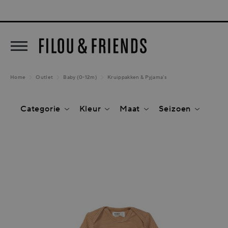
New arrivals out now!
5% KLA
oekopdracht
Ga naar de hoofdnavigatie
Home
Outlet
Baby (0-12m)
Kruippakken & Pyjama's
Categorie
Kleur
Maat
Seizoen