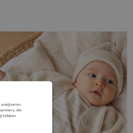
 analyseren.
partners, die
ij hebben