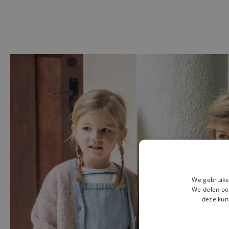
We gebruike
We delen ook
deze kun