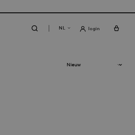
RATIS LEVERING EN RETOUR IN ONZE 14 WINKELS
NL
login