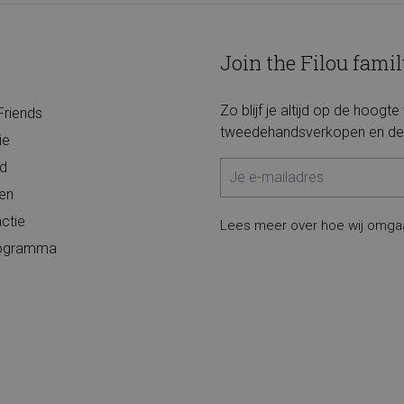
Join the Filou famil
Zo blijf je altijd op de hoogt
Friends
tweedehandsverkopen en de 
ie
d
ten
ctie
Lees meer over hoe wij omga
programma