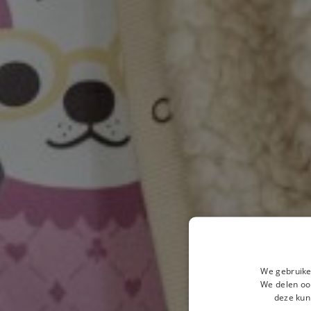
We gebruike
We delen ook
deze kun