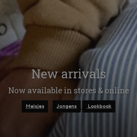
New arrivals
Now available in stores & online
Meisjes
Jongens
Lookbook