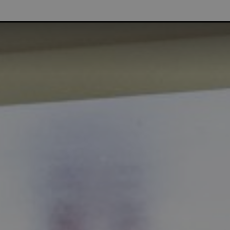
NTENKORTING | GRATIS THUISLEVERING VANAF €75 | G