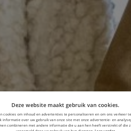
Deze website maakt gebruik van cookies.
n cookies om inhoud en advertenties te personaliseren en om ons verkeer te
 informatie over uw gebruik van onze site met onze advertentie- en analyse
nen combineren met andere informatie die u aan hen heeft verstrekt of die z
verzameld door uw gebruik van hun diensten.
Lees verder