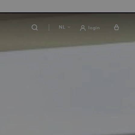
RATIS LEVERING EN RETOUR IN ONZE 14 WINKELS
NL
login