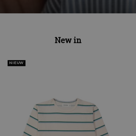
New in
NIEUW