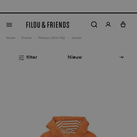
New arrival
hoofdinhoud
Home
Outlet
Meisjes (12m-10j)
Jassen
filter