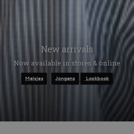
New arrivals
Now available in stores & online
Meisjes
Jongens
Lookbook