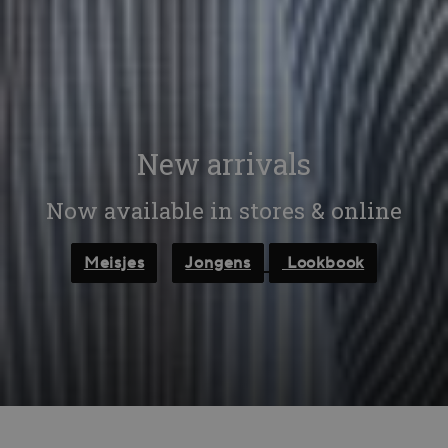
New arrivals
Now available in stores & online
Meisjes
Jongens
Lookbook