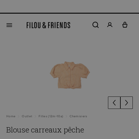
tenu principal
Ignorer la galerie d'images
Home
Outlet
Filles (12m-10a)
Chemisiers
Blouse carreaux pêche