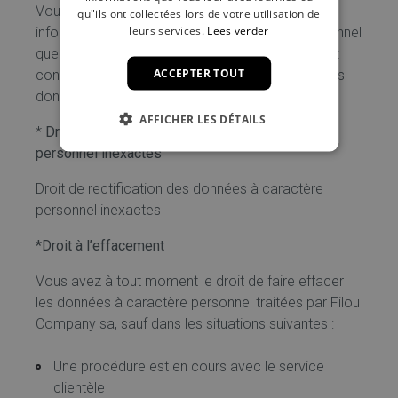
Vous avez le droit d’obtenir à tout moment des
qu"ils ont collectées lors de votre utilisation de
leurs services.
Lees verder
informations sur des données à caractère personnel
que nous conservons à votre sujet. Vous pouvez
ACCEPTER TOUT
contacter Filou Company sa qui vous fournira vos
données à caractère personnel par e-mail.
AFFICHER LES DÉTAILS
*
Droit de rectification des données à caractère
personnel inexactes
Droit de rectification des données à caractère
personnel inexactes
*Droit à l’effacement
Vous avez à tout moment le droit de faire effacer
les données à caractère personnel traitées par Filou
Company sa, sauf dans les situations suivantes :
Une procédure est en cours avec le service
clientèle