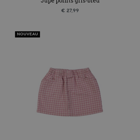
Jupe points gris-bleu
€ 27,99
NOUVEAU