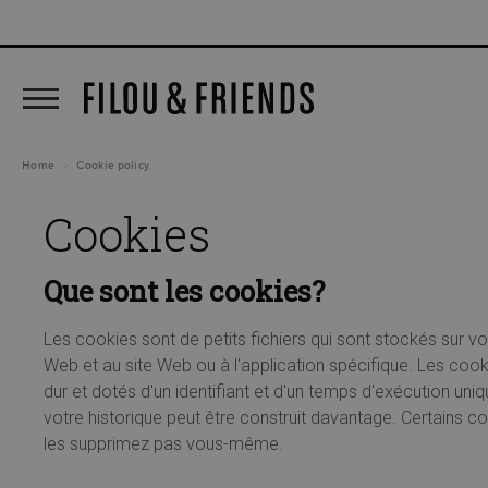
New arrivals out now!
5% DE REMISE CL
recherche
Passer à la navigation principale
Home
Cookie policy
Cookies
Que sont les cookies?
Les cookies sont de petits fichiers qui sont stockés sur v
Web et au site Web ou à l'application spécifique. Les coo
dur et dotés d'un identifiant et d'un temps d'exécution un
votre historique peut être construit davantage. Certains c
les supprimez pas vous-même.