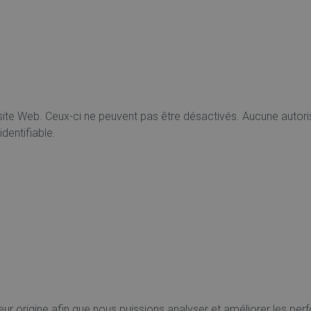
te Web. Ceux-ci ne peuvent pas être désactivés. Aucune autoris
dentifiable.
ur origine afin que nous puissions analyser et améliorer les per