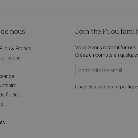
 de nous
Join the Filou famil
Voulez-vous rester informés 
Filou & Friends
Créez un compte en quelques c
de l'avenir
issance
versaire
Lisez plus sure notre
politiqu
 fidélité
se
nts