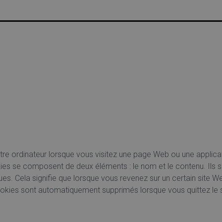
IENT | LIVRAISON GRATUITE À DOMICILE À PARTIR DE €
otre ordinateur lorsque vous visitez une page Web ou une applicat
kies se composent de deux éléments : le nom et le contenu. Ils 
iques. Cela signifie que lorsque vous revenez sur un certain site
ookies sont automatiquement supprimés lorsque vous quittez le si