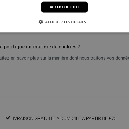
ACCEPTER TOUT
ite, veuillez vérifier les paramètres de confidentialité et de coo
AFFICHER LES DÉTAILS
 politique en matière de cookies ?
tez en savoir plus sur la manière dont nous traitons vos donné
LIVRAISON GRATUITE À DOMICILE À PARTIR DE €75