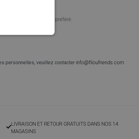
kies dans votre navigateur préféré.
es personnelles, veuillez contacter
info@filoufriends.com
LIVRAISON ET RETOUR GRATUITS DANS NOS 14
MAGASINS