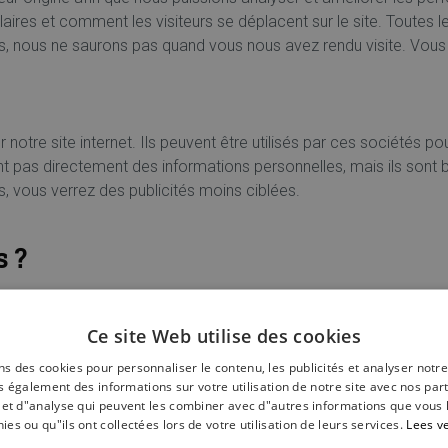
ires et comment les visiteurs se déplacent sur le site. Toutes 
, nous ne saurons pas quand vous nous avez rendu visite. Vous 
re site internet. Ils peuvent être utilisés par ces sociétés pour
ent pas directement des informations personnelles, mais ils sont 
s, vous verrez des publicités moins ciblées.
s ?
le souhaitez.
Ce site Web utilise des cookies
ns des cookies pour personnaliser le contenu, les publicités et analyser notre
otre appareil en effaçant l'historique de navigation de votre na
 également des informations sur votre utilisation de notre site avec nos par
illez noter que cela vous fait également perdre certaines inform
é et d"analyse qui peuvent les combiner avec d"autres informations que vous 
nies ou qu"ils ont collectées lors de votre utilisation de leurs services.
Lees v