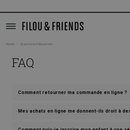
New arrivals out now!
5% DE REMISE CL
recherche
Passer à la navigation principale
Home
Questions fréquentes
FAQ
Comment retourner ma commande en ligne ?
Mes achats en ligne me donnent-ils droit à des
Comment puis-je inscrire mon enfant à une sé