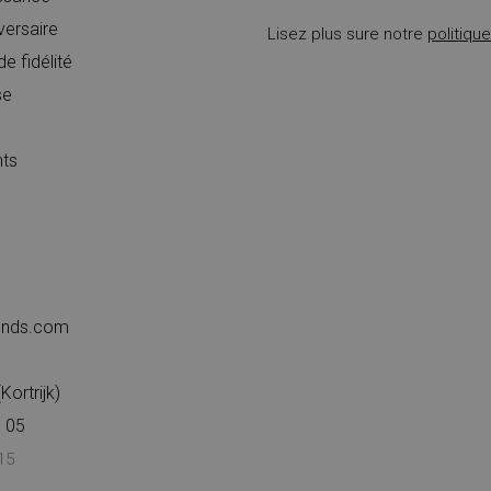
versaire
Lisez plus sure notre
politiqu
 fidélité
se
nts
iends.com
ortrijk)
 05
15