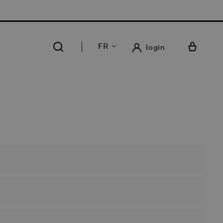
75 | LIVRAISON GRATUITE DANS NOS 14 MAGASINS
FR
login