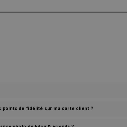
IENT | LIVRAISON GRATUITE À DOMICILE À PARTIR DE €
 points de fidélité sur ma carte client ?
ance photo de Filou & Friends ?