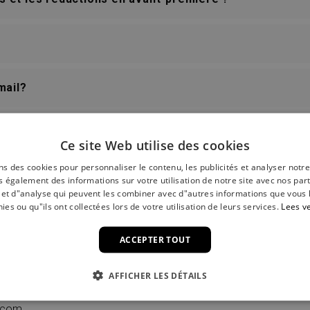
mail?
Ce site Web utilise des cookies
ns des cookies pour personnaliser le contenu, les publicités et analyser notre
 les mêmes que dans les boutiques?
 également des informations sur votre utilisation de notre site avec nos par
é et d"analyse qui peuvent les combiner avec d"autres informations que vous 
nies ou qu"ils ont collectées lors de votre utilisation de leurs services.
Lees v
 se trouve mes promotions d'anniversaire actives?
ACCEPTER TOUT
AFFICHER LES DÉTAILS
s.com