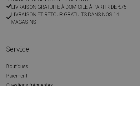
LIVRAISON GRATUITE À DOMICILE À PARTIR DE €75
LIVRAISON ET RETOUR GRATUITS DANS NOS 14
MAGASINS
Service
Boutiques
Paiement
Questions fréquentes
Conditions
Entreprises
Privacy