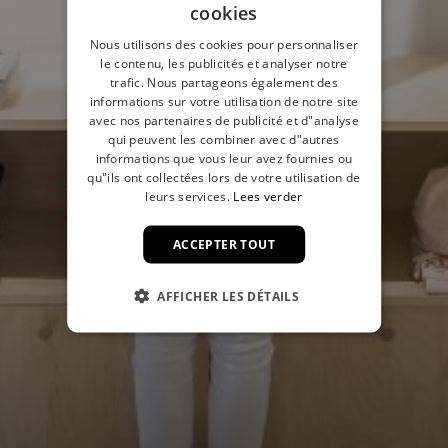
cookies
Nous utilisons des cookies pour personnaliser
le contenu, les publicités et analyser notre
trafic. Nous partageons également des
informations sur votre utilisation de notre site
avec nos partenaires de publicité et d"analyse
qui peuvent les combiner avec d"autres
informations que vous leur avez fournies ou
qu"ils ont collectées lors de votre utilisation de
leurs services.
Lees verder
ACCEPTER TOUT
AFFICHER LES DÉTAILS