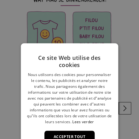
Ce site Web utilise des
cookies
Nous utilisons des cookies pour personnaliser
le contenu, les publicités et analyser notre
trafic. Nous partageons également des
informations sur votre utilisation de notre site
avec nos partenaires de publicité et d"analyse
qui peuvent les combiner avec d"autres
informations que vous leur avez fournies ou
qu"ils ont collectées lors de votre utilisation de
leurs services.
Lees verder
Preneze rendez-vous ici
ACCEPTER TOUT