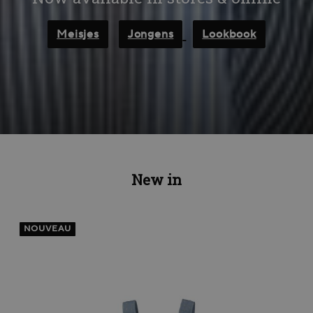
Meisjes
Jongens
Lookbook
New in
NOUVEAU