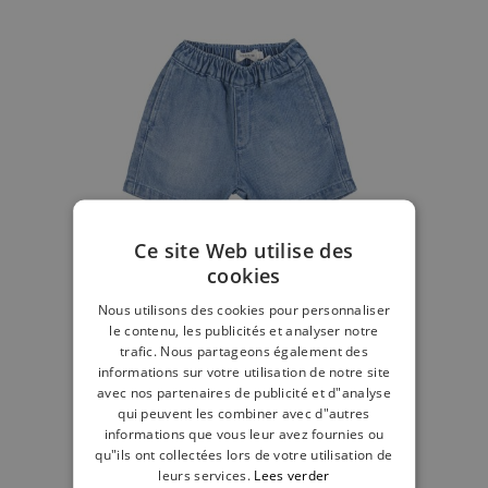
Ce site Web utilise des
cookies
Nous utilisons des cookies pour personnaliser
le contenu, les publicités et analyser notre
trafic. Nous partageons également des
informations sur votre utilisation de notre site
avec nos partenaires de publicité et d"analyse
Jeans bermuda stone bleach
qui peuvent les combiner avec d"autres
informations que vous leur avez fournies ou
32,99 €
qu"ils ont collectées lors de votre utilisation de
leurs services.
Lees verder