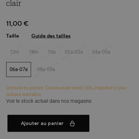
clair
11,00 €
Taille
Guide des tailles
12m
18m
10a
02a-03a
04a-05a
(Cette option n'est pas disponible pour le moment.)
(Cette option n'est pas disponible pour le moment.)
(Cette option n'est pas disponible pour le mo
(Cette option n'est pas disponibl
(Cette option n'est
06a-07a
08a-09a
(Cette option n'est pas disponible pour le mome
Dernières pièces. Commandé avant 16h, expédié le jour
même ouvrable.
Voir le stock actuel dans nos magasins.
Ajouter au panier