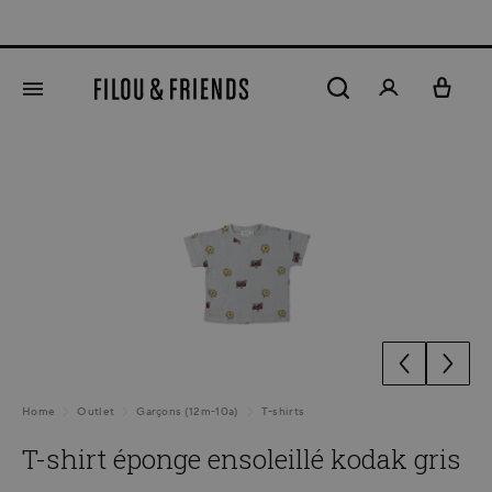
 LIVRAISON GRATUITE À DOMICILE À PARTIR DE €75 | L
tenu principal
Ignorer la galerie d'images
Home
Outlet
Garçons (12m-10a)
T-shirts
T-shirt éponge ensoleillé kodak gris