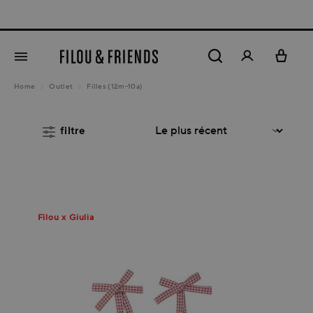
New arrivals out now!
5% DE REMISE CLIENT
tenu principal
Home
Outlet
Filles (12m-10a)
filtre
Filou x Giulia