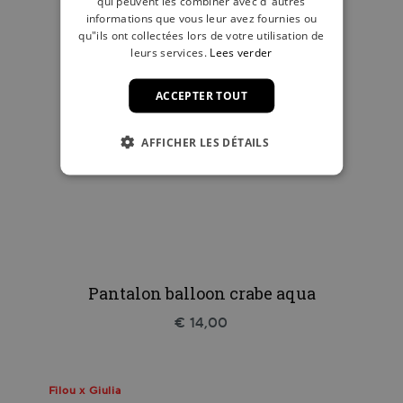
qui peuvent les combiner avec d"autres
informations que vous leur avez fournies ou
qu"ils ont collectées lors de votre utilisation de
leurs services.
Lees verder
ACCEPTER TOUT
AFFICHER LES DÉTAILS
Pantalon balloon crabe aqua
€ 14,00
Filou x Giulia