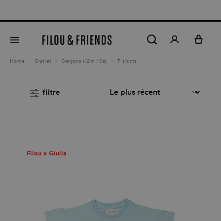
New arrivals out now
tenu principal
Home
Outlet
Garçons (12m-10a)
T-shirts
filtre
Filou x Giulia