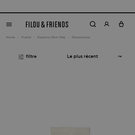
New arrivals out now!
tenu principal
Home
Outlet
Garçons (12m-10a)
Chaussettes
filtre