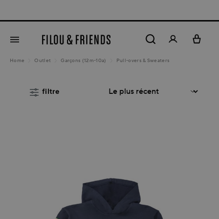
New arrivals o
tenu principal
Home
Outlet
Garçons (12m-10a)
Pull-overs & Sweaters
filtre