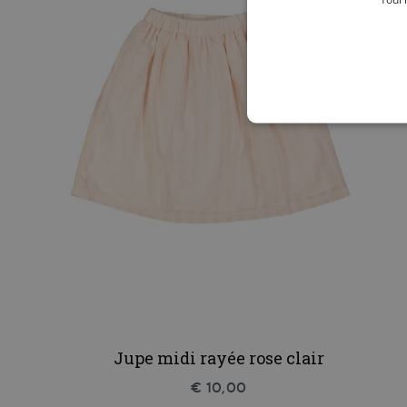
Jupe midi rayée rose clair
€ 10,00