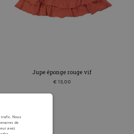
Jupe éponge rouge vif
€ 13,00
 trafic. Nous
tenaires de
leur avez
erder