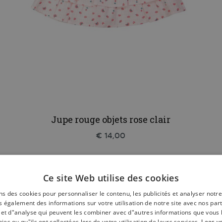
Jupe rouge objets rose clair
€ 14,00
Ce site Web utilise des cookies
ns des cookies pour personnaliser le contenu, les publicités et analyser notre
 également des informations sur votre utilisation de notre site avec nos par
é et d"analyse qui peuvent les combiner avec d"autres informations que vous 
nies ou qu"ils ont collectées lors de votre utilisation de leurs services.
Lees v