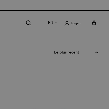
75 | LIVRAISON GRATUITE DANS NOS 14 MAGASINS
FR
login