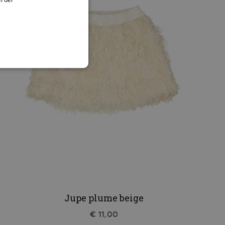
Jupe plume beige
€ 11,00