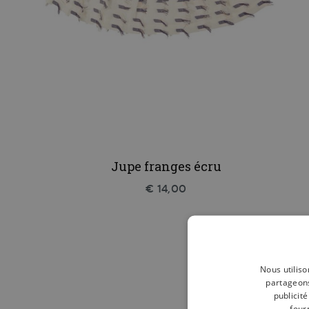
Jupe franges écru
€ 14,00
Nous utiliso
partageons
publicit
four