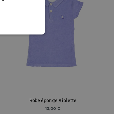
Robe éponge violette
13,00 €