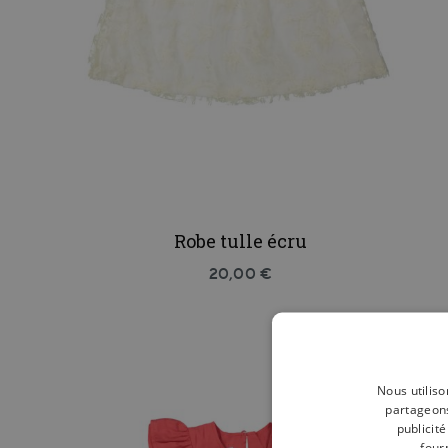
Robe tulle écru
20,00 €
Nous utiliso
partageons
publicit
four