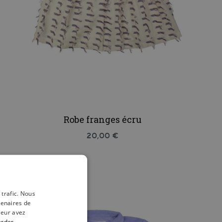
Robe franges écru
20,00 €
 trafic. Nous
tenaires de
leur avez
erder