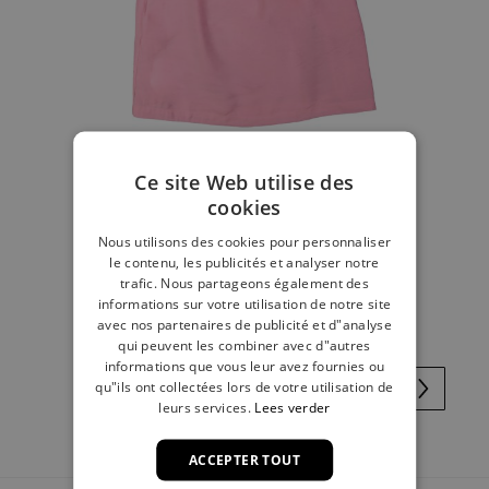
Ce site Web utilise des
cookies
Nous utilisons des cookies pour personnaliser
Robe rose
le contenu, les publicités et analyser notre
trafic. Nous partageons également des
€ 20,00
informations sur votre utilisation de notre site
avec nos partenaires de publicité et d"analyse
qui peuvent les combiner avec d"autres
informations que vous leur avez fournies ou
qu"ils ont collectées lors de votre utilisation de
leurs services.
Lees verder
ACCEPTER TOUT