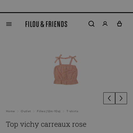
tenu principal
Ignorer la galerie d'images
Home
Outlet
Filles (12m-10a)
T-shirts
Top vichy carreaux rose