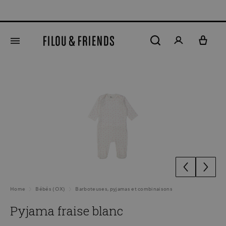
tenu principal
Ignorer la galerie d'images
Home
Bébés (OX)
Barboteuses, pyjamas et combinaisons
Pyjama fraise blanc