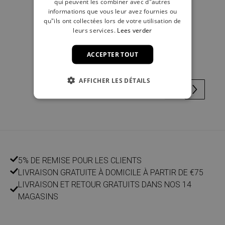
qui peuvent les combiner avec d"autres
informations que vous leur avez fournies ou
qu"ils ont collectées lors de votre utilisation de
leurs services.
Lees verder
Bonnet rose
19,99 €
ACCEPTER TOUT
AFFICHER LES DÉTAILS
5% DE REMISE POUR LES CLIENTS
LIVRAISON GRATUITE À DOMICILE À PARTIR DE €75
LIVRAISON ET RETOUR GRATUITS DANS NOS 14
MAGASINS