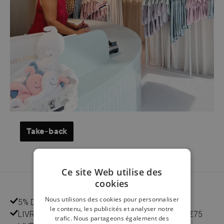
Take-back
Ce site Web utilise des
cookies
Nous utilisons des cookies pour personnaliser
5% DE REMISE POUR LES CLIENTS
le contenu, les publicités et analyser notre
LIVRAISON GRATUITE À DOMICILE À PARTIR DE €75
trafic. Nous partageons également des