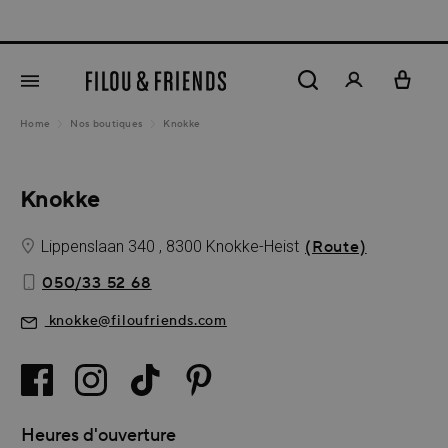
tenu principal
Home
Nos boutiques
Knokke
Knokke
Lippenslaan 340 , 8300 Knokke-Heist
(Route)
050/33 52 68
knokke@filoufriends.com
Heures d'ouverture