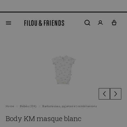
tenu principal
Ignorer la galerie d'images
Home
Bébés (OX)
Barboteuses, pyjamas et combinaisons
Body KM masque blanc