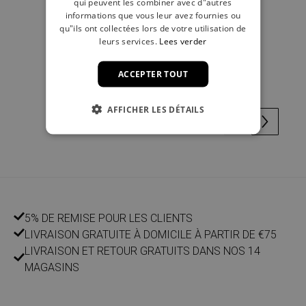
qui peuvent les combiner avec d"autres
informations que vous leur avez fournies ou
qu"ils ont collectées lors de votre utilisation de
leurs services.
Lees verder
T-shirt masque blanc
€ 17,99
ACCEPTER TOUT
AFFICHER LES DÉTAILS
5% DE REMISE POUR LES CLIENTS
LIVRAISON GRATUITE À DOMICILE À PARTIR DE €75
LIVRAISON ET RETOUR GRATUITS DANS NOS 14
MAGASINS