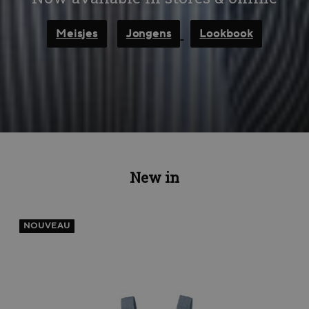
Meisjes
Jongens
Lookbook
New in
NOUVEAU