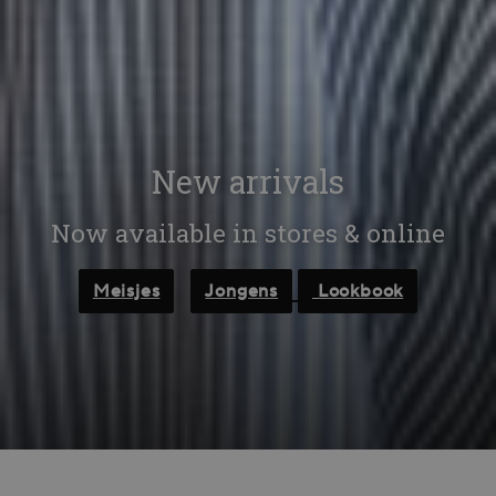
New arrivals
Now available in stores & online
Meisjes
Jongens
Lookbook