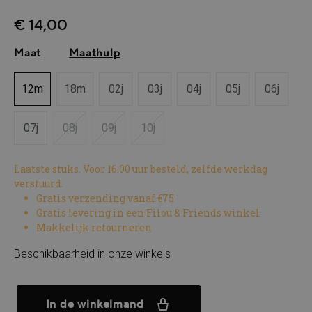
€ 14,00
Maat
Maathulp
12m
18m
02j
03j
04j
05j
06j
07j
08j
09j
10j
(Deze optie is momenteel niet beschikbaar.)
(Deze optie is momenteel niet beschikbaar.)
(Deze optie is momenteel niet beschi
Laatste stuks. Voor 16.00 uur besteld, zelfde werkdag
verstuurd.
Gratis verzending vanaf €75
Gratis levering in een Filou & Friends winkel
Makkelijk retourneren
Beschikbaarheid in onze winkels
In de winkelmand