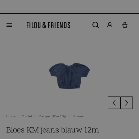
New
hoofdinhoud
Afbeeldingengalerij overslaan
Home
Outlet
Meisjes (12m-10j)
Bloezen
Bloes KM jeans blauw 12m